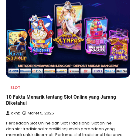
SLOT
10 Fakta Menarik tentang Slot Online yang Jarang
Diketahui
axhzi
Maret 5, 2025
Perbedaan Slot Online dan Slot Tradisional Slot online
dan slot tradisional memiliki sejumlah perbedaan yang
menarik untuk dicermati. Pertama, slot tradisional biasanya…