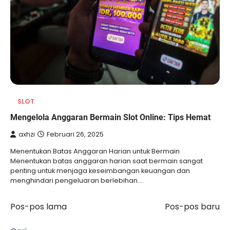
SLOT
Mengelola Anggaran Bermain Slot Online: Tips Hemat
axhzi
Februari 26, 2025
Menentukan Batas Anggaran Harian untuk Bermain
Menentukan batas anggaran harian saat bermain sangat
penting untuk menjaga keseimbangan keuangan dan
menghindari pengeluaran berlebihan.…
Pos-pos lama
Pos-pos baru
Navigasi
pos