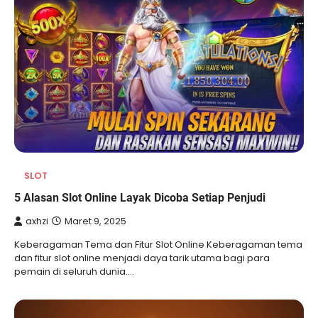
SLOT
5 Alasan Slot Online Layak Dicoba Setiap Penjudi
axhzi
Maret 9, 2025
Keberagaman Tema dan Fitur Slot Online Keberagaman tema
dan fitur slot online menjadi daya tarik utama bagi para
pemain di seluruh dunia.…