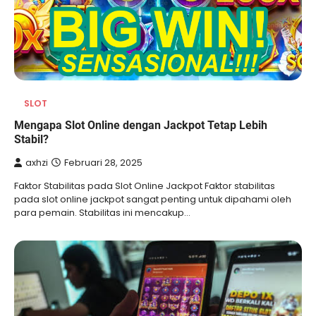
SLOT
Mengapa Slot Online dengan Jackpot Tetap Lebih
Stabil?
axhzi
Februari 28, 2025
Faktor Stabilitas pada Slot Online Jackpot Faktor stabilitas
pada slot online jackpot sangat penting untuk dipahami oleh
para pemain. Stabilitas ini mencakup…