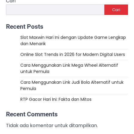
Cari
Cari
Recent Posts
Slot Maxwin Hari Ini dengan Update Game Lengkap
dan Menarik
Online Slot Trends in 2026 for Modern Digital Users
Cara Menggunakan Link Mega Wheel Alternatif
untuk Pemula
Cara Menggunakan Link Judi Bola Alternatif untuk
Pemula
RTP Gacor Hari Ini: Fakta dan Mitos
Recent Comments
Tidak ada komentar untuk ditampilkan.