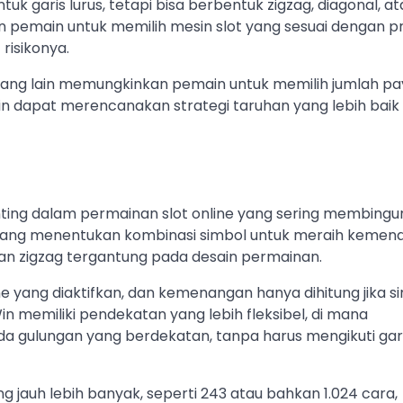
uk garis lurus, tetapi bisa berbentuk zigzag, diagonal, at
 pemain untuk memilih mesin slot yang sesuai dengan pr
risikonya.
yang lain memungkinkan pemain untuk memilih jumlah pa
ain dapat merencanakan strategi taruhan yang lebih baik
ting dalam permainan slot online yang sering membing
 yang menentukan kombinasi simbol untuk meraih kemen
ahkan zigzag tergantung pada desain permainan.
 yang diaktifkan, dan kemenangan hanya dihitung jika s
in memiliki pendekatan yang lebih fleksibel, di mana
da gulungan yang berdekatan, tanpa harus mengikuti gar
g jauh lebih banyak, seperti 243 atau bahkan 1.024 cara,