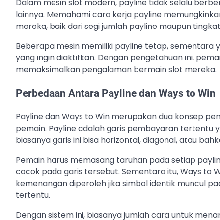
Dalam mesin slot modern, payline tidak selalu berbent
lainnya. Memahami cara kerja payline memungkinkan
mereka, baik dari segi jumlah payline maupun tingkat 
Beberapa mesin memiliki payline tetap, sementara 
yang ingin diaktifkan. Dengan pengetahuan ini, pem
memaksimalkan pengalaman bermain slot mereka.
Perbedaan Antara Payline dan Ways to Win
Payline dan Ways to Win merupakan dua konsep pen
pemain. Payline adalah garis pembayaran tertentu
biasanya garis ini bisa horizontal, diagonal, atau b
Pemain harus memasang taruhan pada setiap payline
cocok pada garis tersebut. Sementara itu, Ways to W
kemenangan diperoleh jika simbol identik muncul pa
tertentu.
Dengan sistem ini, biasanya jumlah cara untuk menan