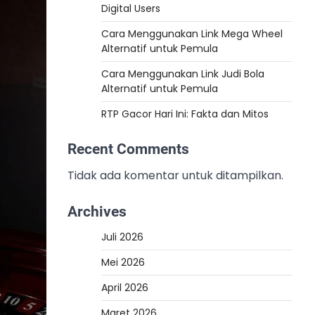
Digital Users
Cara Menggunakan Link Mega Wheel
Alternatif untuk Pemula
Cara Menggunakan Link Judi Bola
Alternatif untuk Pemula
RTP Gacor Hari Ini: Fakta dan Mitos
Recent Comments
Tidak ada komentar untuk ditampilkan.
Archives
Juli 2026
Mei 2026
April 2026
Maret 2026