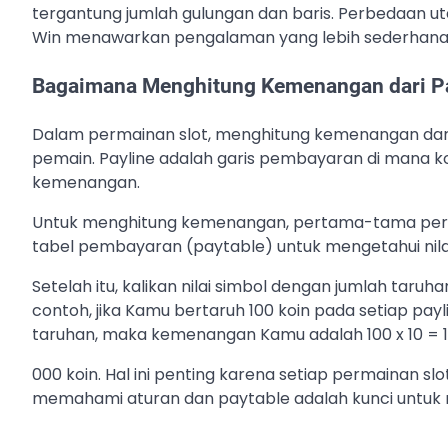
tergantung jumlah gulungan dan baris. Perbedaan ut
Win menawarkan pengalaman yang lebih sederhana 
Bagaimana Menghitung Kemenangan dari P
Dalam permainan slot, menghitung kemenangan dari 
pemain. Payline adalah garis pembayaran di mana k
kemenangan.
Untuk menghitung kemenangan, pertama-tama perhat
tabel pembayaran (paytable) untuk mengetahui nilai 
Setelah itu, kalikan nilai simbol dengan jumlah tar
contoh, jika Kamu bertaruh 100 koin pada setiap payl
taruhan, maka kemenangan Kamu adalah 100 x 10 = 1
000 koin. Hal ini penting karena setiap permainan slo
memahami aturan dan paytable adalah kunci untu