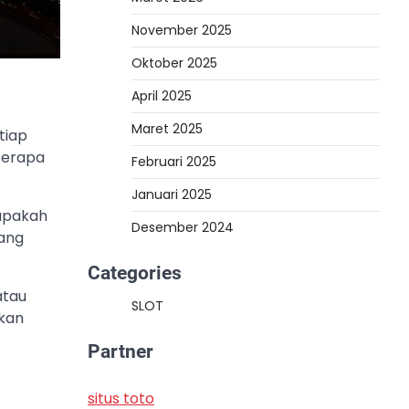
November 2025
Oktober 2025
April 2025
Maret 2025
tiap
 berapa
Februari 2025
Januari 2025
 apakah
Desember 2024
yang
Categories
atau
SLOT
hkan
Partner
situs toto