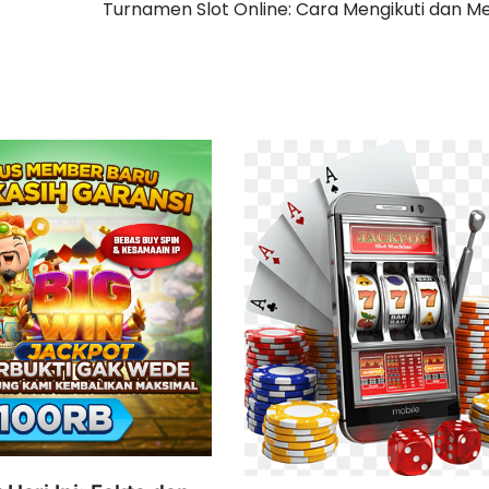
Turnamen Slot Online: Cara Mengikuti dan 