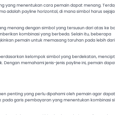
nting yang menentukan cara pemain dapat menang. Terd
adalah payline horizontal, di mana simbol harus sejajar 
uang menang dengan simbol yang tersusun dari atas ke b
mberikan kombinasi yang berbeda. Selain itu, beberapa
gkinkan pemain untuk memasang taruhan pada lebih dari
 berdasarkan kelompok simbol yang berdekatan, mencip
. Dengan memahami jenis-jenis payline ini, pemain dapa
men penting yang perlu dipahami oleh pemain agar dapa
k pada garis pembayaran yang menentukan kombinasi s