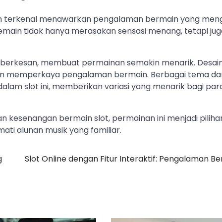
 film terkenal menawarkan pengalaman bermain yang men
main tidak hanya merasakan sensasi menang, tetapi jug
rkesan, membuat permainan semakin menarik. Desain 
n memperkaya pengalaman bermain. Berbagai tema dari
alam slot ini, memberikan variasi yang menarik bagi par
 kesenangan bermain slot, permainan ini menjadi piliha
i alunan musik yang familiar.
g
Slot Online dengan Fitur Interaktif: Pengalaman B