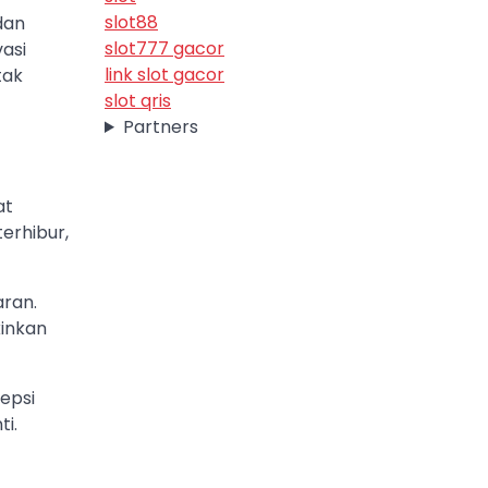
slot88
dan
slot777 gacor
asi
link slot gacor
tak
slot qris
Partners
at
erhibur,
ran.
inkan
epsi
i.