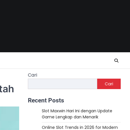
Cari
Cari
tah
Recent Posts
Slot Maxwin Hari Ini dengan Update
Game Lengkap dan Menarik
Online Slot Trends in 2026 for Modern