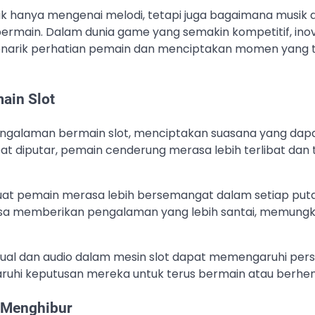
ak hanya mengenai melodi, tetapi juga bagaimana musik 
ermain. Dalam dunia game yang semakin kompetitif, inov
menarik perhatian pemain dan menciptakan momen yang 
ain Slot
pengalaman bermain slot, menciptakan suasana yang dap
t diputar, pemain cenderung merasa lebih terlibat dan t
at pemain merasa lebih bersemangat dalam setiap puta
isa memberikan pengalaman yang lebih santai, memungk
ual dan audio dalam mesin slot dapat memengaruhi pers
hi keputusan mereka untuk terus bermain atau berhent
g Menghibur