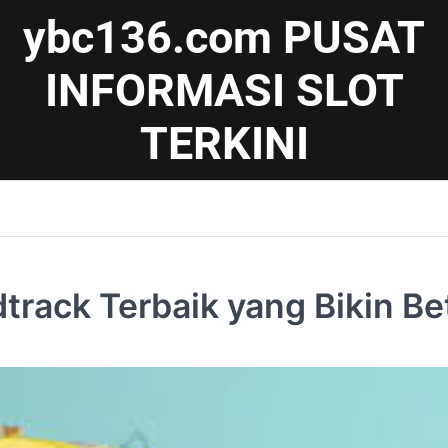
ybc136.com PUSAT
INFORMASI SLOT
TERKINI
track Terbaik yang Bikin Be