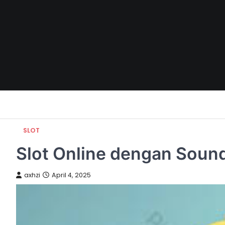
Skip
to
content
SLOT
Slot Online dengan Sound
axhzi
April 4, 2025