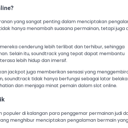
line?
eranan yang sangat penting dalam menciptakan pengal
tidak hanya menambah suasana permainan, tetapi juga 
ereka cenderung lebih terlibat dan terhibur, sehingga
an. Selain itu, soundtrack yang tepat dapat membantu
asa lebih hidup dan imersif.
kan jackpot juga memberikan sensasi yang menggembir
soundtrack tidak hanya berfungsi sebagai latar belaka
hatian dan menjaga minat pemain dalam slot online.
ik
n populer di kalangan para penggemar permainan judi da
 yang menghibur menciptakan pengalaman bermain yang