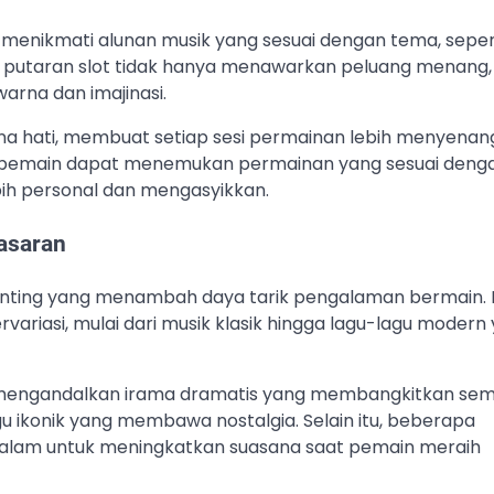
menikmati alunan musik yang sesuai dengan tema, seper
iap putaran slot tidak hanya menawarkan peluang menang,
rna dan imajinasi.
a hati, membuat setiap sesi permainan lebih menyenan
ia, pemain dapat menemukan permainan yang sesuai deng
ih personal dan mengasyikkan.
asaran
enting yang menambah daya tarik pengalaman bermain. 
ariasi, mulai dari musik klasik hingga lagu-lagu modern
li mengandalkan irama dramatis yang membangkitkan se
 ikonik yang membawa nostalgia. Selain itu, beberapa
alam untuk meningkatkan suasana saat pemain meraih